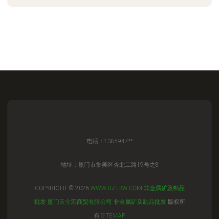
电话：1385947**
地址：厦门市集美区杏北二路19号之8
COPYRIGHT © 2026
WWW.DZLRW.COM
非金属矿及制品
批发
厦门天立宏商贸有限公司
非金属矿及制品批发
版权所
有
SITEMAP