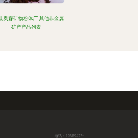
县奥森矿物粉体厂 其他非金属
矿产产品列表
电话：1385947**